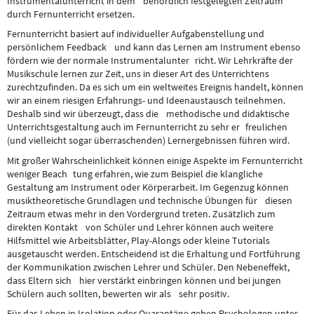
Instrumentalunterricht in dem behördlich festgelegten Zeitraum
durch Fernunterricht ersetzen.
Fernunterricht basiert auf individueller Aufgabenstellung und
persönlichem Feedback und kann das Lernen am Instrument ebenso
fördern wie der normale Instrumentalunter richt. Wir Lehrkräfte der
Musikschule lernen zur Zeit, uns in dieser Art des Unterrichtens
zurechtzufinden. Da es sich um ein weltweites Ereignis handelt, können
wir an einem riesigen Erfahrungs- und Ideenaustausch teilnehmen.
Deshalb sind wir überzeugt, dass die methodische und didaktische
Unterrichtsgestaltung auch im Fernunterricht zu sehr er freulichen
(und vielleicht sogar überraschenden) Lernergebnissen führen wird.
Mit großer Wahrscheinlichkeit können einige Aspekte im Fernunterricht
weniger Beach tung erfahren, wie zum Beispiel die klangliche
Gestaltung am Instrument oder Körperarbeit. Im Gegenzug können
musiktheoretische Grundlagen und technische Übungen für diesen
Zeitraum etwas mehr in den Vordergrund treten. Zusätzlich zum
direkten Kontakt von Schüler und Lehrer können auch weitere
Hilfsmittel wie Arbeitsblätter, Play-Alongs oder kleine Tutorials
ausgetauscht werden. Entscheidend ist die Erhaltung und Fortführung
der Kommunikation zwischen Lehrer und Schüler. Den Nebeneffekt,
dass Eltern sich hier verstärkt einbringen können und bei jungen
Schülern auch sollten, bewerten wir als sehr positiv.
Für das Leben in Isolation oder Quarantäne geben Psychologen unter